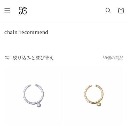
コンテ
カ
ンツに
ー
進む
ト
コ
chain recommend
レ
ク
シ
絞り込みと並び替え
39個の商品
ョ
ン
: