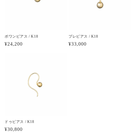
ポワンピアス / K18
プレピアス / K18
通
¥24,200
通
¥33,000
常
常
価
価
格
格
ドゥピアス / K18
通
¥30,800
常