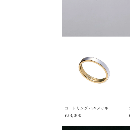
コートリング / SVメッキ
通
¥33,000
常
価