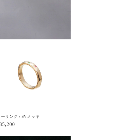
ーリング / SVメッキ
通
35,200
常
価