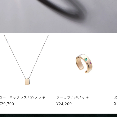
コートネックレス / SVメッキ
ヌーカフ / SVメッキ
ヌ
通
¥29,700
通
¥24,200
¥
常
常
価
価