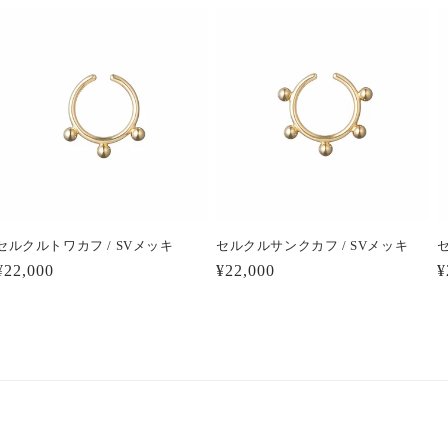
セルクルトワカフ / SVメッキ
セルクルサンクカフ / SVメッキ
通
¥22,000
通
¥22,000
¥
常
常
価
価
格
格