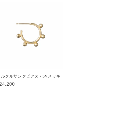
セルクルサンクピアス / SVメッキ
通
24,200
常
価
格