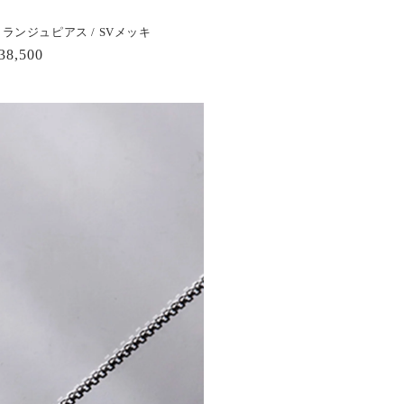
メランジュピアス / SVメッキ
通
38,500
常
価
格