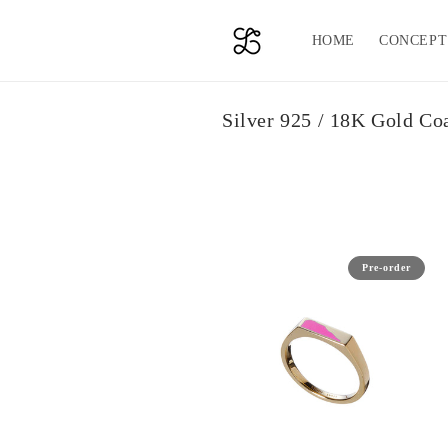
コンテ
ンツに
進む
HOME
CONCEPT
コ
Silver 925 / 18K Gold Co
レ
ク
シ
ョ
ン
Pre-order
: