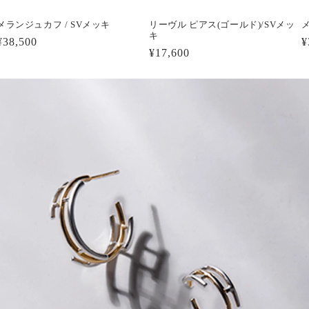
メランジュカフ / SVメッキ
リーヴル ピアス(ゴールド)/SVメッ
キ
通
¥38,500
¥
通
¥17,600
常
常
価
価
格
格