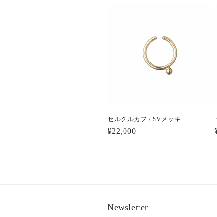
セルクルカフ / SVメッキ
通
¥22,000
常
価
格
Newsletter