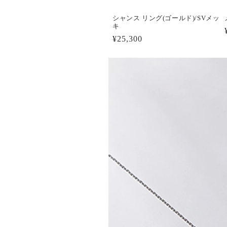
シャンス リング(ゴールド)/SVメッ
キ
通
¥25,300
常
価
格