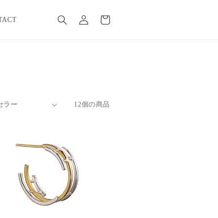
ロ
カ
グ
ー
TACT
イ
ト
ン
12個の商品