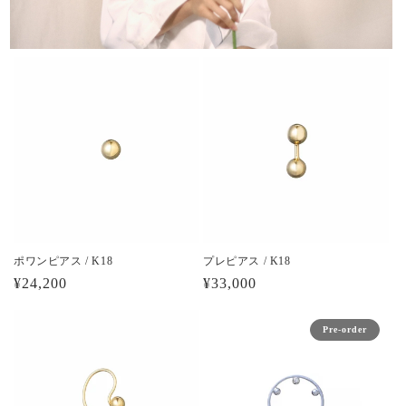
ポワンピアス / K18
プレピアス / K18
通
¥24,200
通
¥33,000
常
常
価
価
Pre-order
格
格