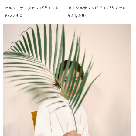
セルクルサンクカフ / SVメッキ
セルクルサンクピアス / SVメッキ
通
¥22,000
通
¥24,200
常
常
価
価
格
格