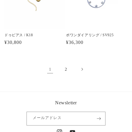
ドゥピアス / K18
ポワンダイアリング / SV925
通
¥30,800
通
¥36,300
常
常
価
価
格
格
1
2
Newsletter
メールアドレス