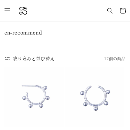
コンテ
カ
ンツに
ー
進む
ト
コ
en-recommend
レ
ク
シ
絞り込みと並び替え
17個の商品
ョ
ン
: